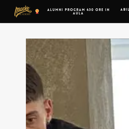
Skip
Abi
Alumni Program 430 ore in
to
Aula
main
content