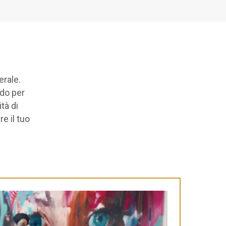
erale.
ndo per
tà di
e il tuo