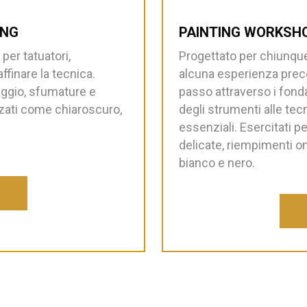
ING
PAINTING WORKSH
er tatuatori,
Progettato per chiunque
ffinare la tecnica.
alcuna esperienza prece
eggio, sfumature e
passo attraverso i fond
anzati come chiaroscuro,
degli strumenti alle te
essenziali. Esercitati p
delicate, riempimenti omo
bianco e nero.