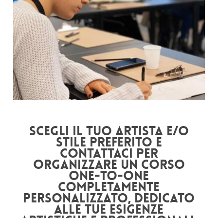
Creazione stencil: referenze,
Photoshop, freehand
Esecuzione del tattoo da parte del docente,
con spiegazioni
nel dettaglio delle varie fasi
Scegli il tuo artista e/o
stile preferito e
contattaci per
organizzare un corso
one-to-one
completamente
personalizzato, dedicato
alle tue esigenze