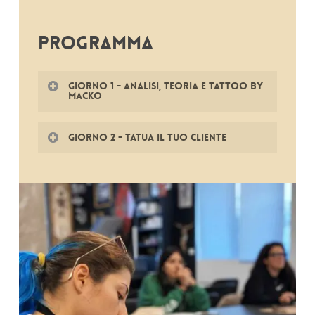
PROGRAMMA
GIORNO 1 - Analisi, Teoria e Tattoo by
Macko
Analisi delle tue capacità artistiche e
GIORNO 2 - Tatua il tuo cliente
delle tue aree
Tatuerai un tuo cliente con la
migliorabili
supervisione
Anatomia artistica
e guida del docente
Accoglienza del cliente e approccio al
tattoo
Valutazione e correzione
Pianificazione del tattoo: dimensioni,
Rilascio attestato di partecipazione
posizionamento, armonia