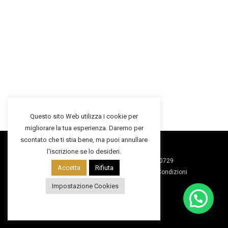
Questo sito Web utilizza i cookie per
migliorare la tua esperienza. Daremo per
scontato che ti stia bene, ma puoi annullare
l'iscrizione se lo desideri.
2025 ©Macko Inv. Srl | P.IVA: 07979690729
Accetta
Rifiuta
Privacy Policy
|
Cookies Policy
|
Termini e Condizioni
Impostazione Cookies